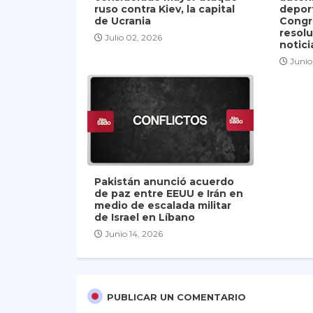
ruso contra Kiev, la capital
depor
de Ucrania
Congr
resolu
Julio 02, 2026
notici
Junio
Pakistán anunció acuerdo
de paz entre EEUU e Irán en
medio de escalada militar
de Israel en Líbano
Junio 14, 2026
PUBLICAR UN COMENTARIO