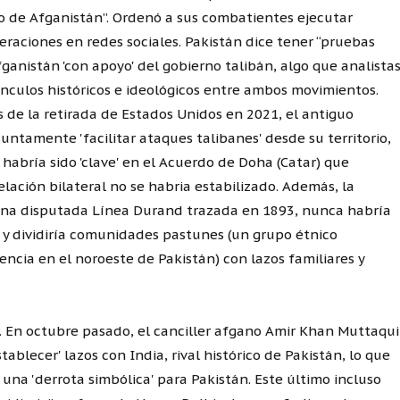
o de Afganistán”. Ordenó a sus combatientes ejecutar
peraciones en redes sociales. Pakistán dice tener “pruebas
anistán 'con apoyo' del gobierno talibán, algo que analista
 vínculos históricos e ideológicos entre ambos movimientos.
s de la retirada de Estados Unidos en 2021, el antiguo
ntamente 'facilitar ataques talibanes' desde su territorio,
habría sido 'clave' en el Acuerdo de Doha (Catar) que
relación bilateral no se habria estabilizado. Además, la
una disputada Línea Durand trazada en 1893, nunca habría
y dividiría comunidades pastunes (un grupo étnico
ncia en el noroeste de Pakistán) con lazos familiares y
 En octubre pasado, el canciller afgano Amir Khan Muttaqui
stablecer' lazos con India, rival histórico de Pakistán, lo que
una 'derrota simbólica' para Pakistán. Este último incluso