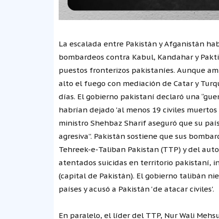
La escalada entre Pakistán y Afganistán ha
bombardeos contra Kabul, Kandahar y Paktik
puestos fronterizos pakistaníes. Aunque am
alto el fuego con mediación de Catar y Turqu
días. El gobierno pakistaní declaró una “gu
habrían dejado 'al menos 19 civiles muertos y
ministro Shehbaz Sharif aseguró que su país
agresiva”. Pakistán sostiene que sus bomba
Tehreek-e-Taliban Pakistan (TTP) y del aut
atentados suicidas en territorio pakistaní,
(capital de Pakistán). El gobierno talibán n
países y acusó a Pakistán 'de atacar civiles'.
En paralelo, el líder del TTP, Nur Wali Meh