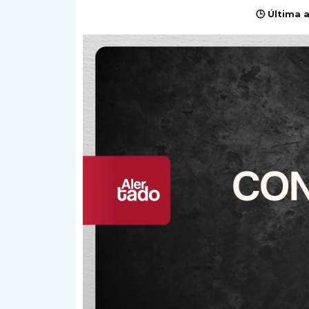
🕒 Última 