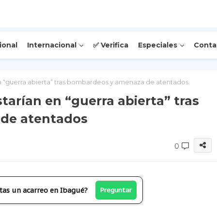
ional
Internacional
✅ Verifica
Especiales
Conta
en “guerra abierta” tras bombardeos y amenaza de atentados
tarían en “guerra abierta” tras
de atentados
0
tas un acarreo en Ibagué?
Preguntar