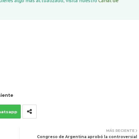
quieres algo más actualizado, visita nuestro
Canal de
iente
atsapp
MÁS RECIENTE
Congreso de Argentina aprobó la controversial