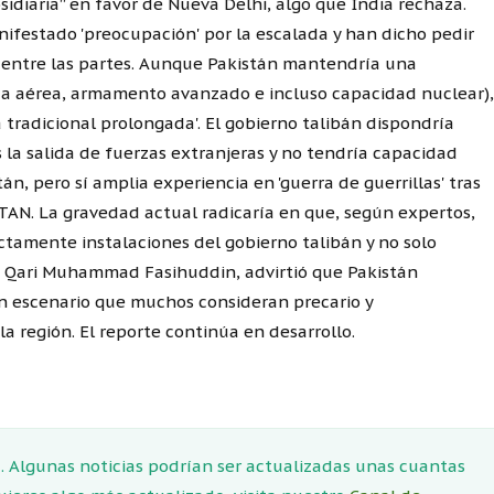
sidiaria” en favor de Nueva Delhi, algo que India rechaza.
ifestado 'preocupación' por la escalada y han dicho pedir
ar' entre las partes. Aunque Pakistán mantendría una
rza aérea, armamento avanzado e incluso capacidad nuclear),
 tradicional prolongada'. El gobierno talibán dispondría
la salida de fuerzas extranjeras y no tendría capacidad
, pero sí amplia experiencia en 'guerra de guerrillas' tras
AN. La gravedad actual radicaría en que, según expertos,
tamente instalaciones del gobierno talibán y no solo
án, Qari Muhammad Fasihuddin, advirtió que Pakistán
un escenario que muchos consideran precario y
a región. El reporte continúa en desarrollo.
 Algunas noticias podrían ser actualizadas unas cuantas