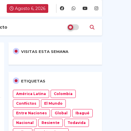
Agosto 6, 2026
cto
VISITAS ESTA SEMANA
ETIQUETAS
América Latina
Colombia
Conflictos
El Mundo
Entre Naciones
Global
Ibagué
Nacional
Resiente
Todavida