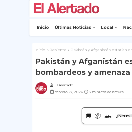
Inicio
Últimas Noticias
Local
Nac
Inicio
Resiente
Pakistán y Afganistán estarían 
Pakistán y Afganistán es
bombardeos y amenaza 
El Alertado
febrero 27, 2026
3 minutos de lectura
🚚 📦 🛻
¿Necesi