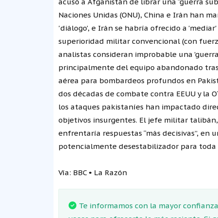
acusó a Afganistán de librar una “guerra sub
Naciones Unidas (ONU), China e Irán han man
'diálogo', e Irán se habría ofrecido a 'medi
superioridad militar convencional (con fue
analistas consideran improbable una 'guerra
principalmente del equipo abandonado tras 
aérea para bombardeos profundos en Pakistán
dos décadas de combate contra EEUU y la OT
los ataques pakistaníes han impactado direc
objetivos insurgentes. El jefe militar talib
enfrentaría respuestas “más decisivas”, en 
potencialmente desestabilizador para toda l
Vía: BBC • La Razón
Te informamos con la mayor confianza.