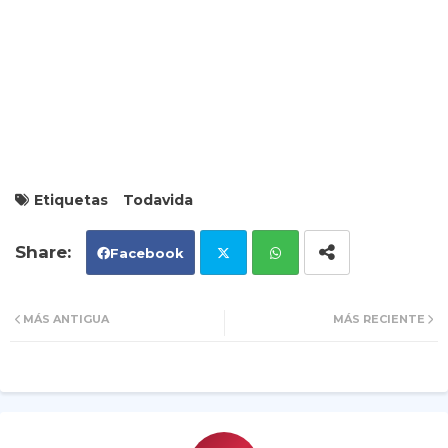
Etiquetas
Todavida
Facebook
Tw
Wh
MÁS ANTIGUA
MÁS RECIENTE
itt
ats
er
ap
p