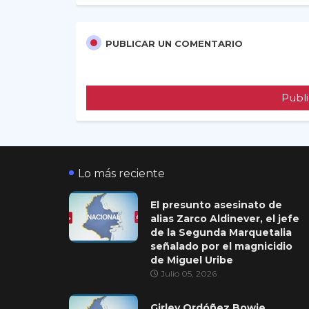
PUBLICAR UN COMENTARIO
Publi
Lo más reciente
El presunto asesinato de
alias Zarco Aldinever, el jefe
de la Segunda Marquetalia
señalado por el magnicidio
de Miguel Uribe
Julio 05, 2026
Girley Ordóñez Bowie