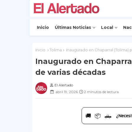
Inicio
Últimas Noticias
Local
Nac
Inicio
Tolima
Inaugurado en Chaparral (Tolima) 
Inaugurado en Chaparral
de varias décadas
El Alertado
abril 19, 2026
2 minutos de lectura
🚚 📦 🛻
¿Necesi