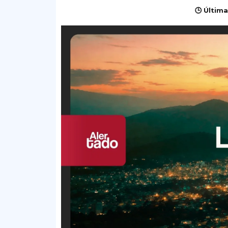
🕒 Última