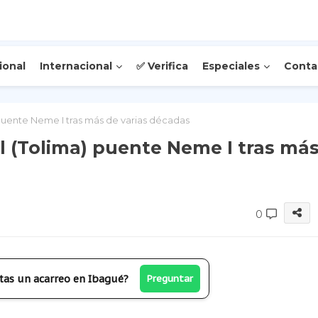
ional
Internacional
✅ Verifica
Especiales
Conta
puente Neme I tras más de varias décadas
 (Tolima) puente Neme I tras má
0
tas un acarreo en Ibagué?
Preguntar