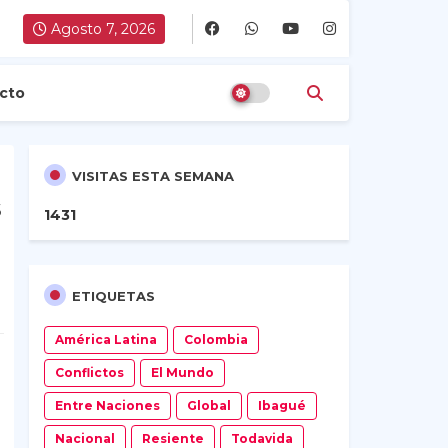
Agosto 7, 2026
cto
VISITAS ESTA SEMANA
s
1
4
3
1
ETIQUETAS
América Latina
Colombia
Conflictos
El Mundo
Entre Naciones
Global
Ibagué
Nacional
Resiente
Todavida