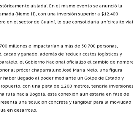
históricamente aislada'. En el mismo evento se anunció la
mada (Neme II), con una inversión superior a $12.400
o en el sector de Guainí, lo que consolidaría un 'circuito via
.700 millones e impactarían a más de 50.700 personas,
, cacao y ganado, además de 'reducir costos logísticos y
 paralelo, el Gobierno Nacional oficializó el cambio de nombr
honor al prócer chaparraluno José María Melo, una figura
r haber llegado al poder mediante un Golpe de Estado y
ropuerto, con una pista de 1.200 metros, tendría inversione
una ruta hacia Bogotá, esta conexión aún estaría en fase de
resenta una 'solución concreta y tangible' para la movilidad
núa en desarrollo.