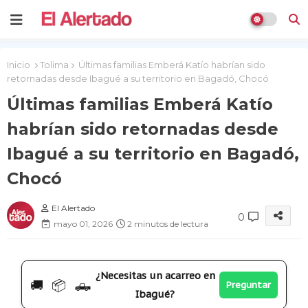
Inicio
Tolima
Últimas familias Emberá Katío habrían sido
retornadas desde Ibagué a su territorio en Bagadó, Chocó
Últimas familias Emberá Katío
habrían sido retornadas desde
Ibagué a su territorio en Bagadó,
Chocó
El Alertado
0
mayo 01, 2026
2 minutos de lectura
¿Necesitas un acarreo en
🚚 📦 🛻
Preguntar
Ibagué?