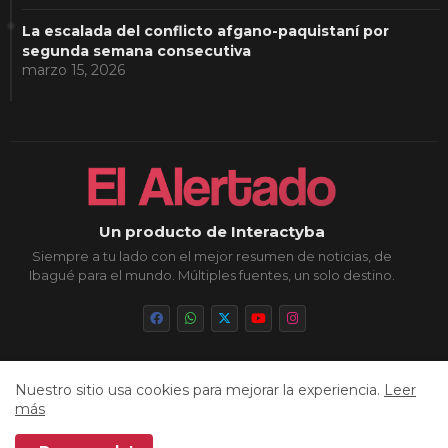
La escalada del conflicto afgano-paquistaní por
segunda semana consecutiva
marzo 15, 2026
Un producto de Interactyba
Siempre a tu lado con el mejor resumen de noticias, de
Ibagué para el mundo. Múltiples fuentes, un solo destino.
Nuestro sitio usa cookies para mejorar la experiencia.
Leer
Inicio
Sobre Nosotros
Política de Privacidad
más
Aviso Legal
Contacto
Cookies
Sitemap