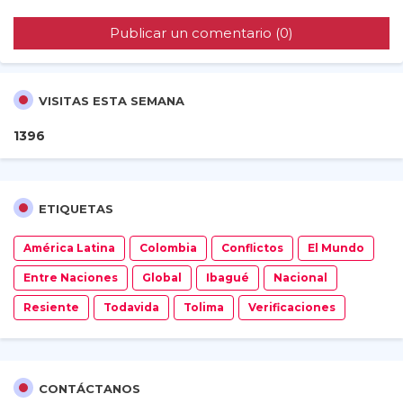
Publicar un comentario (0)
VISITAS ESTA SEMANA
1
3
9
6
ETIQUETAS
América Latina
Colombia
Conflictos
El Mundo
Entre Naciones
Global
Ibagué
Nacional
Resiente
Todavida
Tolima
Verificaciones
CONTÁCTANOS