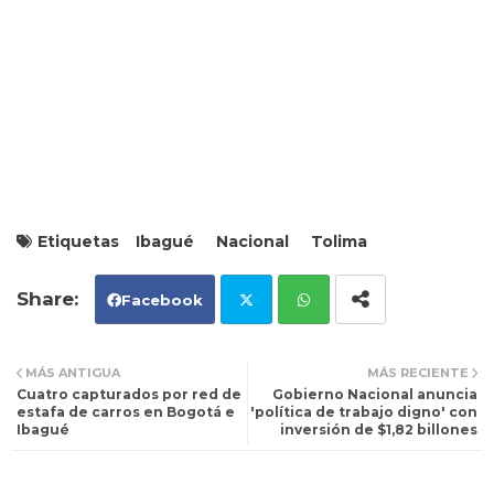
Etiquetas
Ibagué
Nacional
Tolima
Facebook
Tw
Wh
MÁS ANTIGUA
MÁS RECIENTE
Cuatro capturados por red de
Gobierno Nacional anuncia
itt
ats
estafa de carros en Bogotá e
'política de trabajo digno' con
Ibagué
inversión de $1,82 billones
er
ap