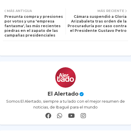
Tw
Wh
MÁS ANTIGUA
MÁS RECIENTE
Presunta compra y presiones
Cámara suspendió a Gloria
itt
ats
por votos y una 'empresa
Arizabaleta tras orden de la
fantasma', las más recientes
Procuraduría por caso contra
piedras en el zapato de las
el Presidente Gustavo Petro
er
ap
campañas presidenciales
p
El Alertado
Somos El Alertado, siempre a tu lado con el mejor resumen de
noticias, de Ibagué para el mundo