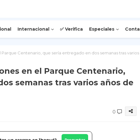
ional
Internacional
✅ Verifica
Especiales
Conta
l Parque Centenario, que sería entregado en dos semanas tras varios
iones en el Parque Centenario,
dos semanas tras varios años de
0