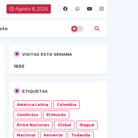
Agosto 8, 2026
cto
VISITAS ESTA SEMANA
1
6
5
0
ETIQUETAS
América Latina
Colombia
Conflictos
El Mundo
Entre Naciones
Global
Ibagué
Nacional
Resiente
Todavida