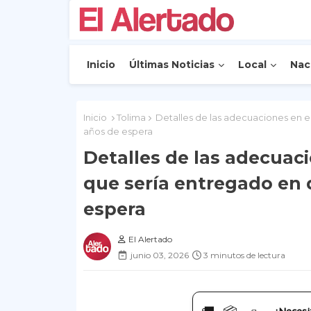
Inicio
Últimas Noticias
Local
Nac
Inicio
Tolima
Detalles de las adecuaciones en e
años de espera
Detalles de las adecuac
que sería entregado en 
espera
El Alertado
junio 03, 2026
3 minutos de lectura