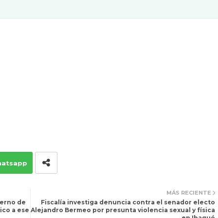
atsapp
MÁS RECIENTE
ierno de
Fiscalía investiga denuncia contra el senador electo
ico a ese
Alejandro Bermeo por presunta violencia sexual y física
en Ibagué