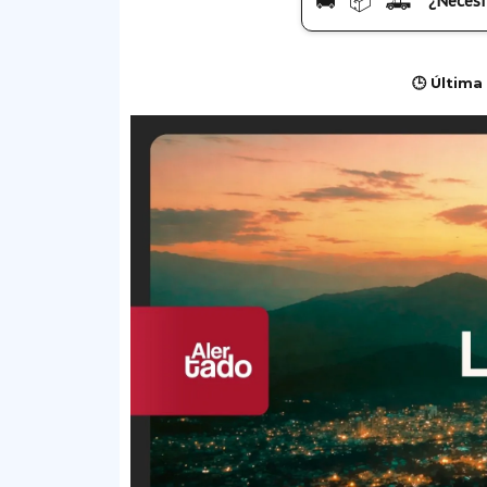
🚚 📦 🛻
¿Necesi
🕒 Última