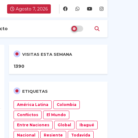
Agosto 7, 2026
cto
VISITAS ESTA SEMANA
1
3
9
0
s
ETIQUETAS
América Latina
Colombia
Conflictos
El Mundo
Entre Naciones
Global
Ibagué
Nacional
Resiente
Todavida