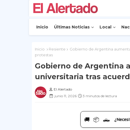
Inicio
Últimas Noticias
Local
Nac
Inicio
Resiente
Gobierno de Argentina aumentarí
protestas
Gobierno de Argentina a
universitaria tras acuer
El Alertado
junio 11, 2026
3 minutos de lectura
🚚 📦 🛻
¿Necesi