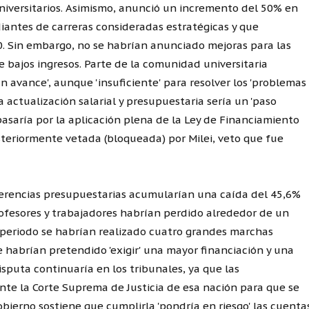
 universitarios. Asimismo, anunció un incremento del 50% en
diantes de carreras consideradas estratégicas y que
0. Sin embargo, no se habrían anunciado mejoras para las
 bajos ingresos. Parte de la comunidad universitaria
n avance', aunque 'insuficiente' para resolver los 'problemas
la actualización salarial y presupuestaria sería un 'paso
pasaría por la aplicación plena de la Ley de Financiamiento
steriormente vetada (bloqueada) por Milei, veto que fue
sferencias presupuestarias acumularían una caída del 45,6%
rofesores y trabajadores habrían perdido alrededor de un
 periodo se habrían realizado cuatro grandes marchas
 habrían pretendido 'exigir' una mayor financiación y una
isputa continuaría en los tribunales, ya que las
e la Corte Suprema de Justicia de esa nación para que se
 gobierno sostiene que cumplirla 'pondría en riesgo' las cuenta