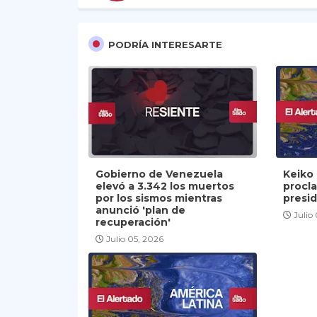
PODRÍA INTERESARTE
Gobierno de Venezuela
Keiko 
elevó a 3.342 los muertos
procl
por los sismos mientras
presi
anunció 'plan de
Julio
recuperación'
Julio 05, 2026