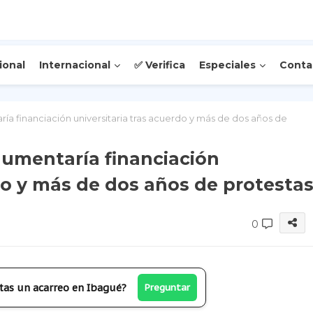
ional
Internacional
✅ Verifica
Especiales
Conta
a financiación universitaria tras acuerdo y más de dos años de
umentaría financiación
do y más de dos años de protesta
0
tas un acarreo en Ibagué?
Preguntar