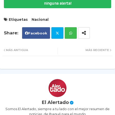
ninguna alerta!
Etiquetas
Nacional
Facebook
Tw
Wh
MÁS ANTIGUA
MÁS RECIENTE
itt
ats
er
ap
p
El Alertado
Somos El Alertado, siempre a tu lado con el mejor resumen de
noticias, de Ibagué para el mundo