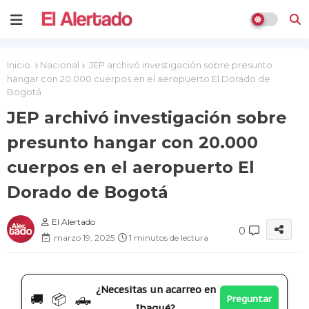
Inicio
Nacional
JEP archivó investigación sobre presunto
hangar con 20.000 cuerpos en el aeropuerto El Dorado de
Bogotá
JEP archivó investigación sobre
presunto hangar con 20.000
cuerpos en el aeropuerto El
Dorado de Bogotá
El Alertado
0
marzo 19, 2025
1 minutos de lectura
¿Necesitas un acarreo en
🚚 📦 🛻
Preguntar
Ibagué?