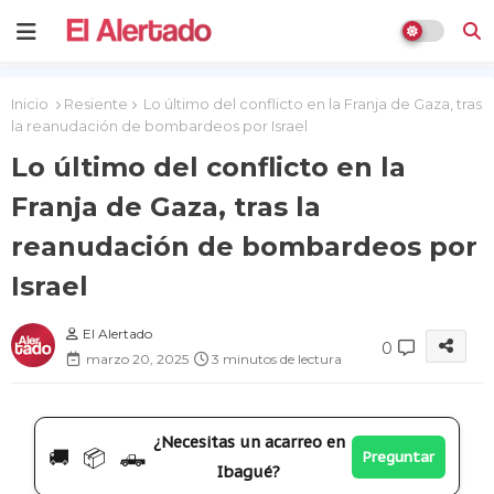
Inicio
Resiente
Lo último del conflicto en la Franja de Gaza, tras
la reanudación de bombardeos por Israel
Lo último del conflicto en la
Franja de Gaza, tras la
reanudación de bombardeos por
Israel
El Alertado
0
marzo 20, 2025
3 minutos de lectura
¿Necesitas un acarreo en
🚚 📦 🛻
Preguntar
Ibagué?