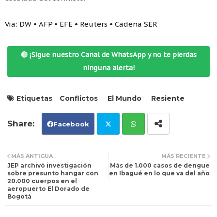
Vía: DW • AFP • EFE • Reuters • Cadena SER
🔴 ¡Sigue nuestro Canal de WhatsApp y no te pierdas
ninguna alerta!
Etiquetas
Conflictos
El Mundo
Resiente
Facebook
Tw
Wh
MÁS ANTIGUA
MÁS RECIENTE
JEP archivó investigación
Más de 1.000 casos de dengue
itt
ats
sobre presunto hangar con
en Ibagué en lo que va del año
20.000 cuerpos en el
aeropuerto El Dorado de
er
ap
Bogotá
p