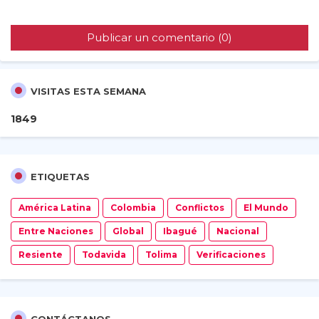
Publicar un comentario (0)
VISITAS ESTA SEMANA
1
8
4
9
ETIQUETAS
América Latina
Colombia
Conflictos
El Mundo
Entre Naciones
Global
Ibagué
Nacional
Resiente
Todavida
Tolima
Verificaciones
CONTÁCTANOS