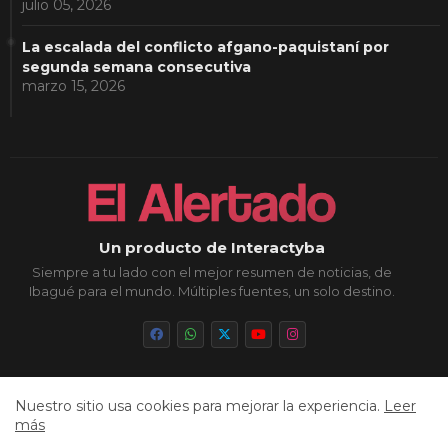
julio 05, 2026
La escalada del conflicto afgano-paquistaní por
segunda semana consecutiva
marzo 15, 2026
Un producto de Interactyba
Siempre a tu lado con el mejor resumen de noticias, de
Ibagué para el mundo. Múltiples fuentes, un solo destino.
Nuestro sitio usa cookies para mejorar la experiencia.
Leer
Inicio
Sobre Nosotros
Política de Privacidad
más
Aviso Legal
Contacto
Cookies
Sitemap