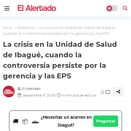
Inicio
Resiente
La crisis en la Unidad de Salud de Ibagué,
cuando la controversia persiste por la gerencia y las EPS
La crisis en la Unidad de Salud
de Ibagué, cuando la
controversia persiste por la
gerencia y las EPS
El Alertado
0
septiembre 11, 2025
4 minutos de lectura
¿Necesitas un acarreo en
🚚 📦 🛻
Preguntar
Ibagué?