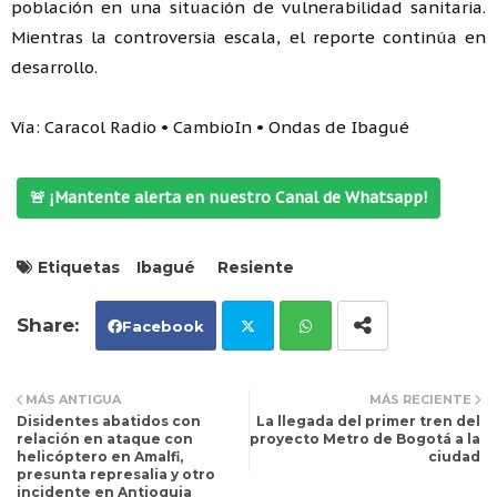
población en una situación de vulnerabilidad sanitaria.
Mientras la controversia escala, el reporte continúa en
desarrollo.
Vía: Caracol Radio • CambioIn • Ondas de Ibagué
🚨 ¡Mantente alerta en nuestro Canal de Whatsapp!
Etiquetas
Ibagué
Resiente
Facebook
Tw
Wh
MÁS ANTIGUA
MÁS RECIENTE
Disidentes abatidos con
La llegada del primer tren del
itt
ats
relación en ataque con
proyecto Metro de Bogotá a la
helicóptero en Amalfi,
ciudad
presunta represalia y otro
er
ap
incidente en Antioquia