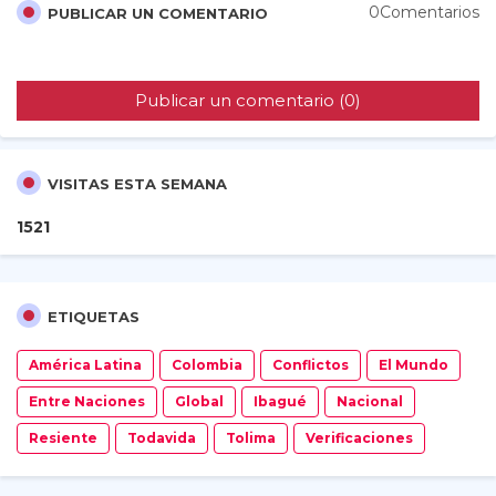
0Comentarios
PUBLICAR UN COMENTARIO
Publicar un comentario (0)
VISITAS ESTA SEMANA
1
5
2
1
ETIQUETAS
América Latina
Colombia
Conflictos
El Mundo
Entre Naciones
Global
Ibagué
Nacional
Resiente
Todavida
Tolima
Verificaciones