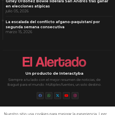
Girley Ordóñez Bowie liderará San Andrés tras ganar
en elecciones atípicas
julio 05, 2026
La escalada del conflicto afgano-paquistaní por
segunda semana consecutiva
marzo 15, 2026
Un producto de Interactyba
Siempre a tu lado con el mejor resumen de noticias, de
Ibagué para el mundo. Múltiples fuentes, un solo destino.
Nuestro sitio usa cookies para mejorar la experiencia.
Leer
Inicio
Sobre Nosotros
Política de Privacidad