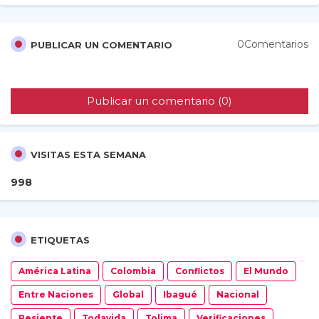
0Comentarios
PUBLICAR UN COMENTARIO
Publicar un comentario (0)
VISITAS ESTA SEMANA
9
9
8
ETIQUETAS
América Latina
Colombia
Conflictos
El Mundo
Entre Naciones
Global
Ibagué
Nacional
Resiente
Todavida
Tolima
Verificaciones