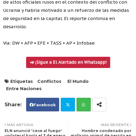
de altos oficiales rusos en el contexto del conflicto con
Ucrania y habría motivado a un refuerzo de las medidas
de seguridad en la capital. El reporte continúa en
desarrollo.
Vía: DW • AFP • EFE • TASS • AP • Infobae
📣 ¡Sigue a El Alertado en Whatsapp!
Etiquetas
Conflictos
El Mundo
Entre Naciones
Facebook
Tw
Wh
MÁS ANTIGUA
MÁS RECIENTE
ELN anunció 'cese al fuego'
Hombre condenado por
itt
ats
unilateral hasta el 3 de enero,
maltrato animal de perrita en