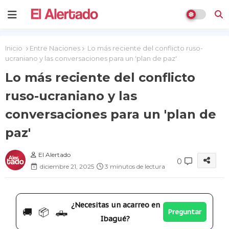
Inicio
Entre Naciones
Lo más reciente del conflicto ruso-
ucraniano y las conversaciones para un 'plan de paz'
Lo más reciente del conflicto
ruso-ucraniano y las
conversaciones para un 'plan de
paz'
El Alertado
0
diciembre 21, 2025
3 minutos de lectura
¿Necesitas un acarreo en
🚚 📦 🛻
Preguntar
Ibagué?