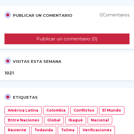
0Comentarios
PUBLICAR UN COMENTARIO
Publicar un comentario (0)
VISITAS ESTA SEMANA
1
0
2
1
ETIQUETAS
América Latina
Colombia
Conflictos
El Mundo
Entre Naciones
Global
Ibagué
Nacional
Resiente
Todavida
Tolima
Verificaciones