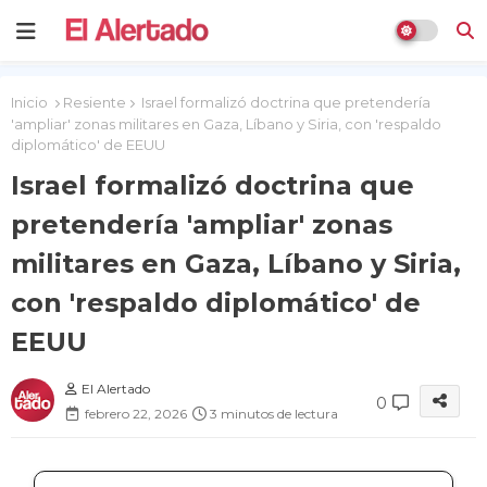
Inicio
Resiente
Israel formalizó doctrina que pretendería
'ampliar' zonas militares en Gaza, Líbano y Siria, con 'respaldo
diplomático' de EEUU
Israel formalizó doctrina que
pretendería 'ampliar' zonas
militares en Gaza, Líbano y Siria,
con 'respaldo diplomático' de
EEUU
El Alertado
0
febrero 22, 2026
3 minutos de lectura