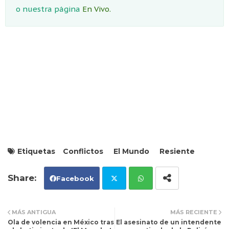
o nuestra página
En Vivo.
Etiquetas
Conflictos
El Mundo
Resiente
Facebook
Tw
Wh
MÁS ANTIGUA
MÁS RECIENTE
Ola de volencia en México tras
El asesinato de un intendente
itt
ats