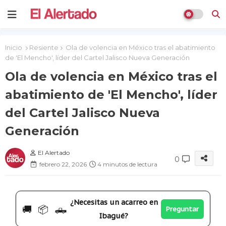
Inicio
Resiente
Ola de volencia en México tras el abatimiento
de 'El Mencho', líder del Cartel Jalisco Nueva Generación
Ola de volencia en México tras el
abatimiento de 'El Mencho', líder
del Cartel Jalisco Nueva
Generación
El Alertado
0
febrero 22, 2026
4 minutos de lectura
¿Necesitas un acarreo en
🚚 📦 🛻
Preguntar
Ibagué?