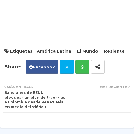
Etiquetas
América Latina
El Mundo
Resiente
Facebook
Tw
Wh
MÁS ANTIGUA
MÁS RECIENTE
Sanciones de EEUU
itt
ats
bloquearían plan de traer gas
a Colombia desde Venezuela,
en medio del 'déficit'
er
ap
p