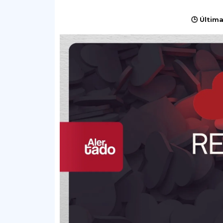
🕒 Última