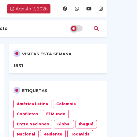
Agosto 7, 2026
cto
VISITAS ESTA SEMANA
1
6
3
1
ETIQUETAS
América Latina
Colombia
Conflictos
El Mundo
Entre Naciones
Global
Ibagué
Nacional
Resiente
Todavida