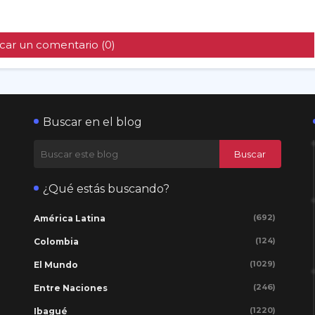
car un comentario (0)
Buscar en el blog
¿Qué estás buscando?
(692)
América Latina
(124)
Colombia
(1029)
El Mundo
(246)
Entre Naciones
(1220)
Ibagué