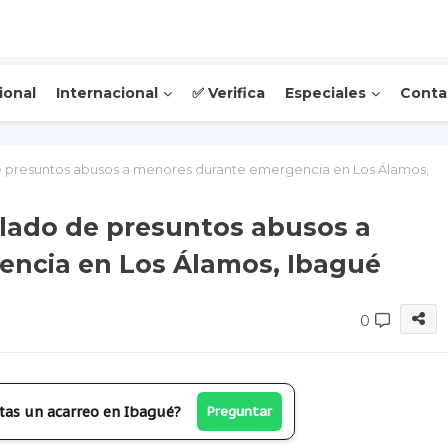
ional
Internacional
✅ Verifica
Especiales
Conta
presuntos abusos a menores durante emergencia en Los Álamos,
ado de presuntos abusos a
ncia en Los Álamos, Ibagué
0
tas un acarreo en Ibagué?
Preguntar