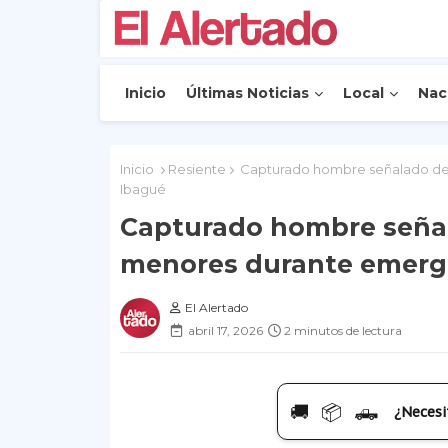
Inicio
Últimas Noticias
Local
Nac
Inicio
Resiente
Capturado hombre señalado de 
Ibagué
Capturado hombre señal
menores durante emerge
El Alertado
abril 17, 2026
2 minutos de lectura
🚚 📦 🛻
¿Necesi