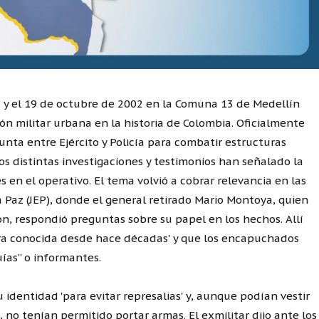
6 y el 19 de octubre de 2002 en la Comuna 13 de Medellín
ón militar urbana en la historia de Colombia. Oficialmente
ta entre Ejército y Policía para combatir estructuras
os distintas investigaciones y testimonios han señalado la
 en el operativo. El tema volvió a cobrar relevancia en las
la Paz (JEP), donde el general retirado Mario Montoya, quien
ón, respondió preguntas sobre su papel en los hechos. Allí
era conocida desde hace décadas' y que los encapuchados
uías” o informantes.
identidad 'para evitar represalias' y, aunque podían vestir
 no tenían permitido portar armas. El exmilitar dijo ante los