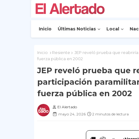
Inicio
Últimas Noticias
Local
Nac
Inicio
Resiente
JEP reveló prueba que reabriría 
fuerza pública en 2002
JEP reveló prueba que r
participación paramilita
fuerza pública en 2002
El Alertado
mayo 24, 2026
2 minutos de lectura