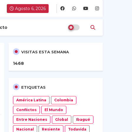
Agosto 6, 2026
cto
VISITAS ESTA SEMANA
1
4
6
8
ETIQUETAS
América Latina
Colombia
Conflictos
El Mundo
Entre Naciones
Global
Ibagué
Nacional
Resiente
Todavida