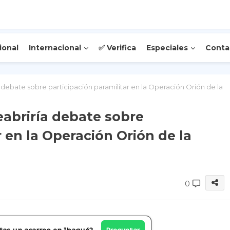
ional
Internacional
✅ Verifica
Especiales
Conta
debate sobre participación paramilitar en la Operación Orión de la
eabriría debate sobre
r en la Operación Orión de la
0