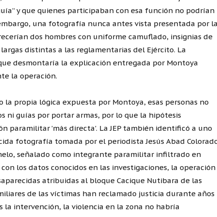
uía” y que quienes participaban con esa función no podrían
embargo, una fotografía nunca antes vista presentada por l
arecerían dos hombres con uniforme camuflado, insignias de
largas distintas a las reglamentarias del Ejército. La
orque desmontaría la explicación entregada por Montoya
te la operación.
jo la propia lógica expuesta por Montoya, esas personas no
 ni guías por portar armas, por lo que la hipótesis
 paramilitar 'más directa'. La JEP también identificó a uno
ida fotografía tomada por el periodista Jesús Abad Colorad
elo, señalado como integrante paramilitar infiltrado en
con los datos conocidos en las investigaciones, la operación
aparecidas atribuidas al bloque Cacique Nutibara de las
liares de las víctimas han reclamado justicia durante años
s la intervención, la violencia en la zona no habría