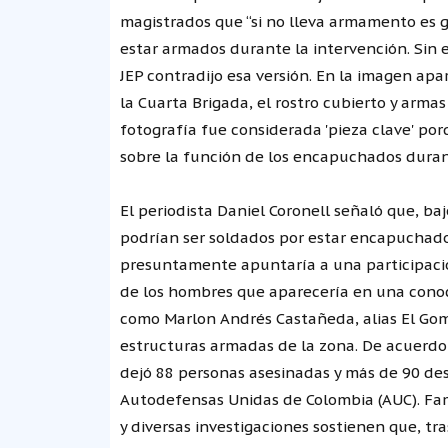
magistrados que “si no lleva armamento es g
estar armados durante la intervención. Sin 
JEP contradijo esa versión. En la imagen ap
la Cuarta Brigada, el rostro cubierto y armas 
fotografía fue considerada 'pieza clave' p
sobre la función de los encapuchados duran
El periodista Daniel Coronell señaló que, ba
podrían ser soldados por estar encapuchados
presuntamente apuntaría a una participación
de los hombres que aparecería en una conoc
como Marlon Andrés Castañeda, alias El Gom
estructuras armadas de la zona. De acuerdo 
dejó 88 personas asesinadas y más de 90 des
Autodefensas Unidas de Colombia (AUC). Fami
y diversas investigaciones sostienen que, tra