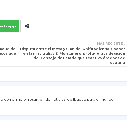
atsapp
MÁS RECIENTE
taque de
Disputa entre El Mesa y Clan del Golfo volvería a poner
asos que
en la mira a alias El Montañero, prófugo tras decisión
del Consejo de Estado que reactivó órdenes de
captura
do con el mejor resumen de noticias, de Ibagué para el mundo