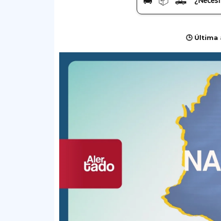
🚚 📦 🛻
¿Necesi
🕒 Última 